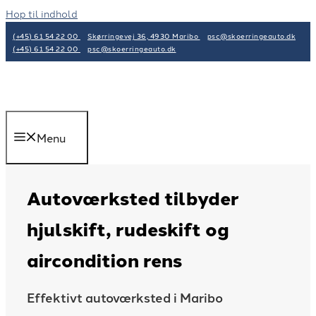
Hop til indhold
(+45) 61 54 22 00
Skørringevej 36, 4930 Maribo
psc@skoerringeauto.dk
(+45) 61 54 22 00
psc@skoerringeauto.dk
Menu
Autoværksted tilbyder
hjulskift, rudeskift og
aircondition rens
Effektivt autoværksted i Maribo