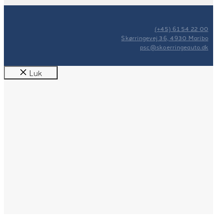
(+45) 61 54 22 00
Skørringevej 36, 4930 Maribo
psc@skoerringeauto.dk
Luk